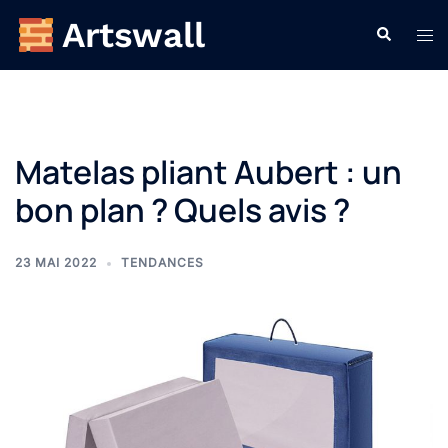
Aller
Recherche
Ouvr
au
le
contenu
men
Matelas pliant Aubert : un
bon plan ? Quels avis ?
23 MAI 2022
TENDANCES