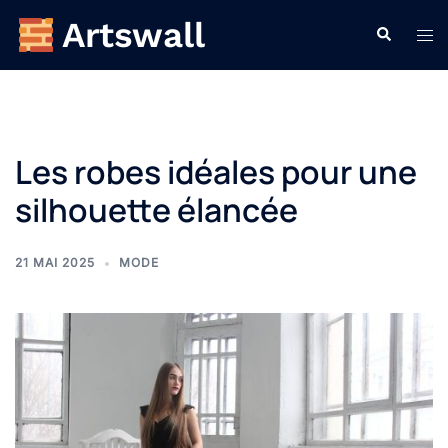
Aller
Recherche
Ouvr
au
le
contenu
men
Les robes idéales pour une
silhouette élancée
21 MAI 2025
MODE