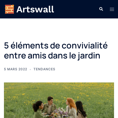
Aller
Recherche
Ouvr
au
le
contenu
men
5 éléments de convivialité
entre amis dans le jardin
5 MARS 2022
TENDANCES