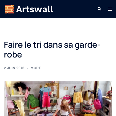
Aller
Recherche
Ouvr
au
le
contenu
men
Faire le tri dans sa garde-
robe
2 JUIN 2016
MODE