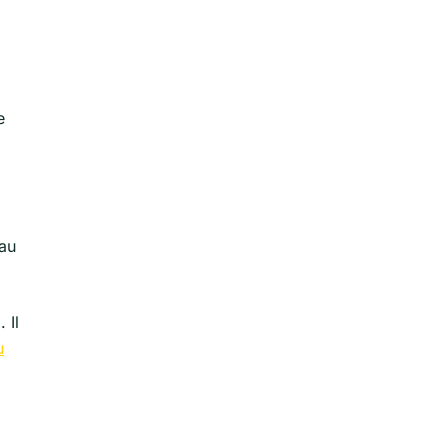
e
 au
 Il
u